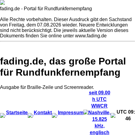
fading.de - Portal für Rundfunkfernempfang
Alle Rechte vorbehalten. Dieser Ausdruck gibt den Sachstand
von
Freitag, dem 07.08.2026 wieder. Neuere Entwicklungen
sind nicht berücksichtigt. Die jeweils aktuelle Version dieses
Dokuments finden Sie online unter www.fading.de
fading.de, das große Portal
für Rundfunkfernempfang
Ausgabe für Braille-Zeile und Screenreader.
seit 09.00
h UTC
WWCR
UTC
09
Startseite
Kontakt
Impressum
Nashville,
47
15.825
kHz,
englisch