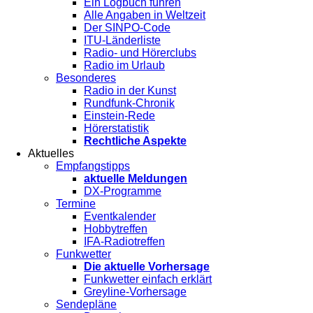
Ein Logbuch führen
Alle Angaben in Weltzeit
Der SINPO-Code
ITU-Länderliste
Radio- und Hörerclubs
Radio im Urlaub
Besonderes
Radio in der Kunst
Rundfunk-Chronik
Einstein-Rede
Hörerstatistik
Rechtliche Aspekte
Aktuelles
Empfangstipps
aktuelle Meldungen
DX-Programme
Termine
Eventkalender
Hobbytreffen
IFA-Radiotreffen
Funkwetter
Die aktuelle Vorhersage
Funkwetter einfach erklärt
Greyline-Vorhersage
Sendepläne