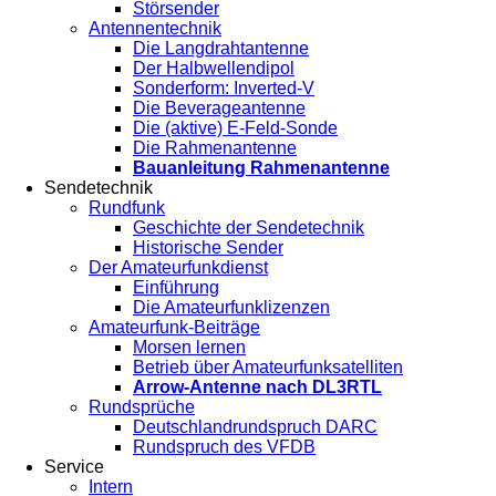
Störsender
Antennentechnik
Die Langdrahtantenne
Der Halbwellendipol
Sonderform: Inverted-V
Die Beverageantenne
Die (aktive) E-Feld-Sonde
Die Rahmenantenne
Bauanleitung Rahmenantenne
Sendetechnik
Rundfunk
Geschichte der Sendetechnik
Historische Sender
Der Amateurfunkdienst
Einführung
Die Amateurfunklizenzen
Amateurfunk-Beiträge
Morsen lernen
Betrieb über Amateurfunksatelliten
Arrow-Antenne nach DL3RTL
Rundsprüche
Deutschlandrundspruch DARC
Rundspruch des VFDB
Service
Intern