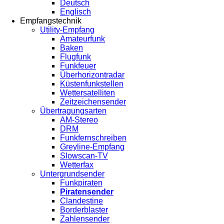
Deutsch
Englisch
Empfangstechnik
Utility-Empfang
Amateurfunk
Baken
Flugfunk
Funkfeuer
Überhorizontradar
Küstenfunkstellen
Wettersatelliten
Zeitzeichensender
Übertragungsarten
AM-Stereo
DRM
Funkfernschreiben
Greyline-Empfang
Slowscan-TV
Wetterfax
Untergrundsender
Funkpiraten
Piratensender
Clandestine
Borderblaster
Zahlensender